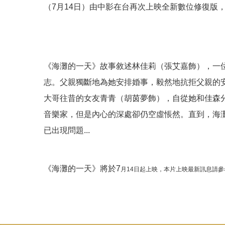
（7月14日）由中影在台再次上映全新數位修復版
《海灘的一天》故事敘述林佳莉（張艾嘉飾），一
志。父親獨斷地為她安排婚事，毅然地抗拒父親的
大哥往昔的女友青青（胡茵夢飾），自從她和佳森
音樂家，但是內心的深處卻仍空虛悵然。直到，海
已出現問題
...
《海灘的一天》將於
7
月14日起上映，本片上映最新訊息請