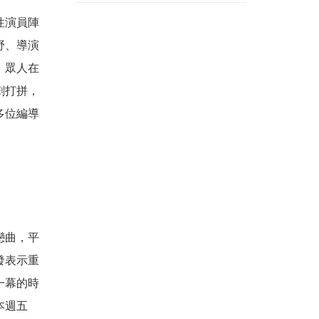
性演員陣
野、導演
，眾人在
刺打拼，
多位編導
戀曲，平
發表示重
一幕的時
本週五