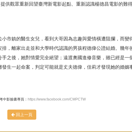
，提供觀眾重新回望臺灣新電影起點、重新認識楊德昌電影的難
位小市鎮的醫生女兒，看到大哥因為志趣與愛情橫遭阻攔，而變
安排，離家出走並和大學時代認識的男孩程德偉公證結婚。幾年
分手之後，她對情愛完全絕望；遠渡奧國進修音樂，雖已經是一
灘發生一起命案，判定可能就是丈夫德偉，佳莉才發現她的婚姻
參考中影臉書專頁：
https://www.facebook.com/CMPCTW
回上一頁