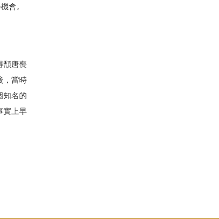
得機會。
得頹唐喪
後，當時
個知名的
事實上早