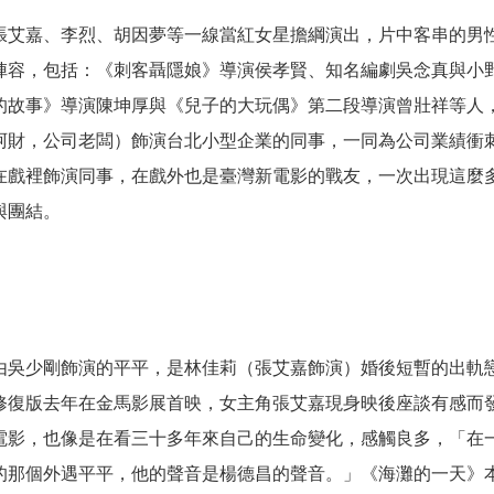
張艾嘉、李烈、胡因夢等一線當紅女星擔綱演出，片中客串的男
陣容，包括：《刺客聶隱娘》導演侯孝賢、知名編劇吳念真與小
的故事》導演陳坤厚與《兒子的大玩偶》第二段導演曾壯祥等人
阿財，公司老闆）飾演台北小型企業的同事，一同為公司業績衝
在戲裡飾演同事，在戲外也是臺灣新電影的戰友，一次出現這麼
與
團結。
由吳少剛飾演的平平，是林佳莉（張艾嘉飾演）婚後短暫的出軌
修復版去年在金馬影展首映，女主角張艾嘉現身映後座談有感而
電影，也像是在看三十多年來自己的生命變化，感觸良多，「在
的那個外遇平平，他的聲音是楊德昌的聲音。」《海灘的一天》