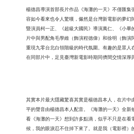
楊德昌導演首部長片作品《海灘的一天》不僅匯集
容如今看來也令人驚嘆，儼然是台灣新電影的夢幻
暨演員柯一正、《超級大國民》導演萬仁、《小畢
片中與男配角毛學維（飾演程德偉）和徐明（飾演
重現九零台北白領階級的時代氛圍。有趣的是眾人
在同部片中，足見臺灣新電影時期同儕間交情深厚
其實本片最大隱藏驚喜其實是楊德昌本人，在片中
平的聲音由楊德昌本人配音。《海灘的一天》全新
看《海灘的一天》想到許多點滴，似乎不只是在看
候，我的眼淚忍不住掉下來了。就是我（電影裡）