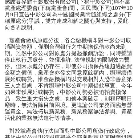
感謝
各界
對
中影股份有限公司
(
下稱中影
公司
)
與
不當
黨產處理委會
(
下稱黨產會
)
間，
因
民國
(
下同
)107
年
10
月
9
日
宣告
中影公司
為中國國民黨附隨組織
之處分
(
下
稱原處分
)
爭議
，
雙方達成和解之
關心與支持
，爰此
向各界說明。
黨產會做成原
處分
後
，各金融機構即對
中影
公司
取
消
融資餘額
，
僅剩
台灣銀行之中期擔保借款尚未到
期。雖然
中影
公司
對原處分提起撤銷訴訟，同時聲請
停止執行原處分，
並
獲
准許
,
法律規制的限制效力暫
停
。
但因
原處分仍存在
，
即使
公司
擔保品
遠超過融資
金額之價值，
黨產會
亦
發文同意
原
餘額內
，
辦理
續借
展延或轉貸。惟金融機構
均以交易相對人恐非善意第
三人之疑慮，不肯
辦理
中影公司中期借款事宜
。今年
如果未獲展延或轉貸，
中影公司
勢必被迫拍賣擔保
品，致生重大損失之虞
。如俟本案確定，則
程序
曠日
廢時
，無法解除目前困境。更遑論公司業務面臨
無營
運資金
、
無法拓展新業務
、
新業務案無法參與
、
資產
活化的業務無法進行
等情事
。
對於黨產會執行法律而對中影公司所做行政處分，
基於中影公司現行股東幾乎全部與政黨及其附隨組
織