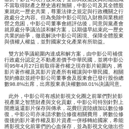
不當取得財產之歷史過程無關，中影公司及其全體股
東就此一歷史共業，尊重法律之規定與行政機關之行
政處分之內容。但
為
免除中影公司陷入財務與業務經
營之
危
困，中影公司董事會
經評估後，
同意與黨產會
就原處分爭議洽談和解方案，以期
儘早結束此一歷史
共業的紛爭，
徹
底解決中影公司困境、保障全體股東
與債權人權益，並對國家文化產業有所助益
。
雙方於爭議
範圍內
達成和解方案
，由中影公司
補償
行政處分認定之不動產差價
予
中華民國，
並
將中影公
司
95
年
4
月
27
日前取得著作權之現存影片範圍內，
將
影片著作權及其影片資產所有權
讓與
中華民國
。相關
契約條款
並經中影公司董事會及股東會
已發行股份總
數
98.8%
出席
，出席
股東表決權數
88.01%
決議
同意。
此外，中影公司有感於影視文化圈之前輩們對於影
視產業之智慧財產與文化貢獻，中影公司特別針對上
開
應返還
影片保存與傳承，
花費巨資陸續加以數位修
復，中影公司亦未請求數位修復相關費用，將數位修
復後的影片著作權及影片資產一併移轉給國家
，希能
將影視文化前輩們的心血保存，
並
為影視文化做出
些