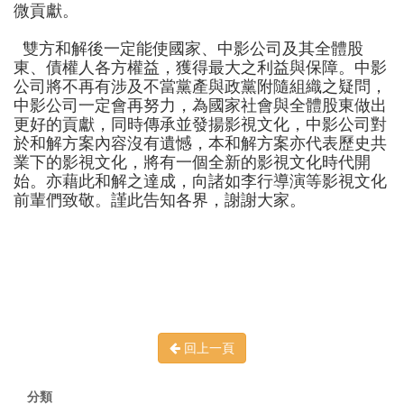
微
貢獻。
雙方
和解後一定能使國家、
中影公司及其全體股
東、債權人
各方權益，獲得最大之利益與保障。
中影
公司將不再有
涉及不
當黨產
與政黨附隨組織
之疑問，
中影公司一定會再努力，為國家社會與全體股東做出
更好的貢獻，同時傳承並發揚影視文化，
中影公司對
於和解方案內容沒有遺憾，本和解方案亦代表歷史共
業下
的影視文化，將有一個全新的影視文化時代開
始。
亦藉此
和解之達成，
向諸如李行導演等影視文化
前輩們致敬
。
謹此告知各界，
謝謝大家
。
回上一頁
分類