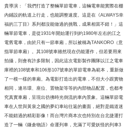
貴導演：「我們打造了整輛單節電車，這輛電車能實際在棚
內鋪設的軌道上行走，也能調整速度。這是在《ALWAYS幸
福的三丁目》系列都沒能做過的挑戰，成果相當不錯！」這
輛單節電車，是從1931年開始運行到約1980年左右的江之
電舊電車，由於只有一節車廂，所以被稱為TANKORO（意
指單節車廂）。其108號車雖然現在仍能運作，但若要用來
拍攝，則會有許多限制，因此這次電影製作團隊以江之電車
庫裡的108號車和106形107號車的單節電車為範本，重新做
了一模一樣的車廂。為電影打造出的電車，不但大小跟實物
相同，連吊環、座位、置物架等等的內部物品配置，也都考
究真實車廂，呈現出彷彿時光倒流的車內景象。這輛單節電
車在人世與黃泉之國的夢幻車站往返的畫面，絕對是鐵道迷
不能錯過的精彩影像！而台灣片商本次也特別在台北捷運打
造了一輛《鎌倉物語》命運列車，充滿了可愛妖怪的列車3