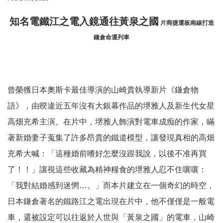
知名電鐵江之電入鏡通往黃泉之國
片商捷運板南線打造
鎌倉命運列車
曾榮獲日本奧斯卡最佳導演的山崎貴執導新片《鎌倉物
語》，由暌違近五年沒有大銀幕作品的堺雅人及新生代女星
高畑充希主演。在片中，堺雅人飾演對電車成痴的作家，瞞
著新婚妻子蒐集了許多昂貴的鐵道模型，讓發現真相的高畑
充希大喊：「這種婚前嗜好怎麼沒跟我說，以後不准再買
了！！」讓視這些收藏為精神糧食的堺雅人忍不住嚷嚷：
「我對結婚感到迷惘…。」而本片建立在一個奇幻的時空，
日本鎌倉著名的鐵路江之電出現在片中，他不僅僅是一般電
車，還被設定可以往返於人世與「黃泉之國」的電車，山崎