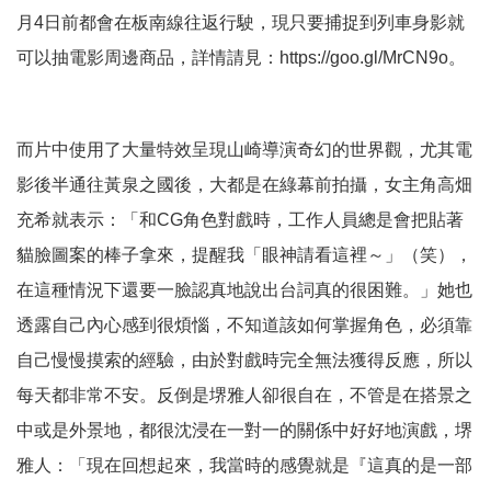
月4日前都會在板南線往返行駛，現只要捕捉到列車身影就
可以抽電影周邊商品，詳情請見：https://goo.gl/MrCN9o。
而片中使用了大量特效呈現山崎導演奇幻的世界觀，尤其電
影後半通往黃泉之國後，大都是在綠幕前拍攝，女主角高畑
充希就表示：「和CG角色對戲時，工作人員總是會把貼著
貓臉圖案的棒子拿來，提醒我「眼神請看這裡～」（笑），
在這種情況下還要一臉認真地說出台詞真的很困難。」她也
透露自己內心感到很煩惱，不知道該如何掌握角色，必須靠
自己慢慢摸索的經驗，由於對戲時完全無法獲得反應，所以
每天都非常不安。反倒是堺雅人卻很自在，不管是在搭景之
中或是外景地，都很沈浸在一對一的關係中好好地演戲，堺
雅人：「現在回想起來，我當時的感覺就是『這真的是一部