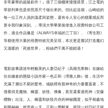
非常豪華的超級鉅作！』借了三個棚來慢慢搭景，江之電的
單節列車也是依照原尺寸做出來的。但比起這個，山崎組的
每一位工作人員的溫柔與姿態，還有令人安心的穩重感反而
更令我印象深刻。」導演大學畢業後便進入視覺特效公司工
作，過去作品像是《ALWAYS幸福的三丁目》、《寄生獸》
等都使用大量的視覺特效完美呈現，本次更是嘗試打造魔幻
又溫暖的「死後世界」，粉絲們千萬不能錯過！
電影故事講述年輕貌美的人妻亞紀子（高畑充希飾）在嫁給
住在鎌倉的懸疑小說作家一色正和（堺雅人飾）後，生活中
充滿了層出不窮的驚奇。城鎮裡有股神奇的力量覆蓋著，不
僅看得見魔物、幽靈、妖怪、佛像，甚至還看過死神（安藤
櫻飾）出沒。人、幽靈和妖怪共存的神秘國度，似乎相處地
和樂融融；然而有一天，正和一覺醒來，發現一封亞紀子留